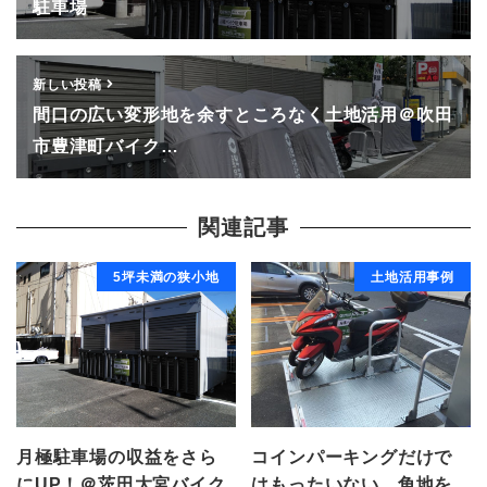
駐車場
新しい投稿
間口の広い変形地を余すところなく土地活用＠吹田
市豊津町バイク…
関連記事
5坪未満の狭小地
土地活用事例
月極駐車場の収益をさら
コインパーキングだけで
にUP！＠茨田大宮バイク
はもったいない、角地を