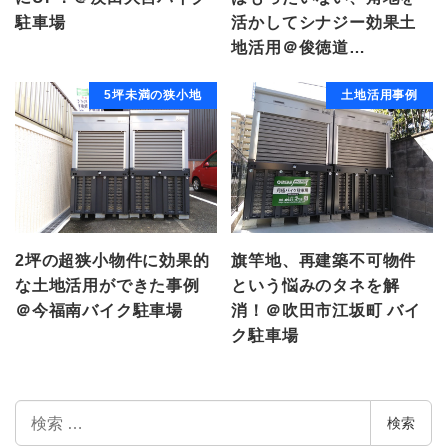
駐車場
活かしてシナジー効果土
地活用＠俊徳道…
5坪未満の狭小地
土地活用事例
2坪の超狭小物件に効果的
旗竿地、再建築不可物件
な土地活用ができた事例
という悩みのタネを解
＠今福南バイク駐車場
消！＠吹田市江坂町 バイ
ク駐車場
検
検索
索