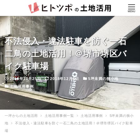
MENU
不法侵入・違法駐車を防ぐ一石
二鳥の土地活用！＠堺市堺区バ
イク駐車場
投
更
カ
2018年10月25日
2018年12月6日
5坪未満の狭小地
カ
稿
新
テ
土地活用事例
テ
日
日
ゴ
ゴ
リ
リ
ー
一坪からの土地活用
土地活用事例一覧
土地活用事例
5坪未満の狭小
ー
地
不法侵入・違法駐車を防ぐ一石二鳥の土地活用！＠堺市堺区バイク駐車
場