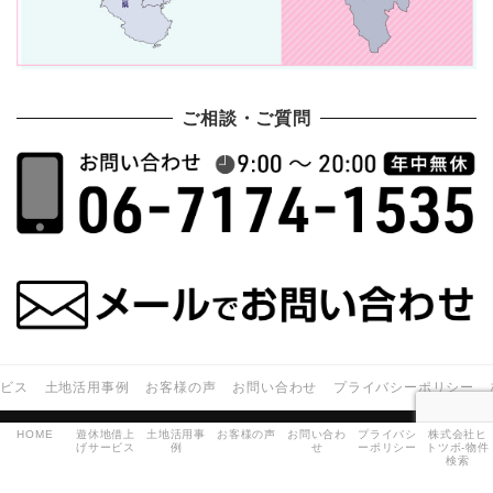
ご相談・ご質問
ービス
土地活用事例
お客様の声
お問い合わせ
プライバシーポリシー
HOME
遊休地借上
土地活用事
お客様の声
お問い合わ
プライバシ
株式会社ヒ
© 株式会社ヒトツボ
げサービス
例
せ
ーポリシー
トツボ-物件
検索